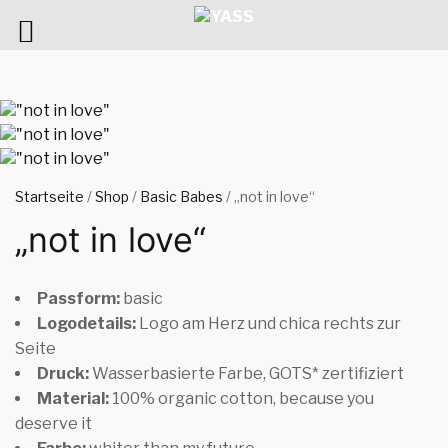
Startseite
/
Shop
/
Basic Babes
/ „not in love“
„not in love“
Passform:
basic
Logodetails:
Logo am Herz und chica rechts zur
Seite
Druck:
Wasserbasierte Farbe, GOTS* zertifiziert
Material:
100% organic cotton, because you
deserve it